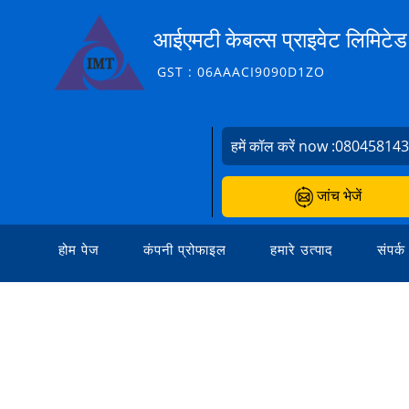
आईएमटी केबल्स प्राइवेट लिमिटेड
GST : 06AAACI9090D1ZO
हमें कॉल करें now :
08045814
जांच भेजें
होम पेज
कंपनी प्रोफाइल
हमारे उत्पाद
संपर्क