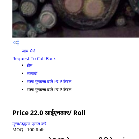
जांच भेजें
Request To Call Back
होम
उत्पादों
उच्च गुणवत्ता वाले PCP केबल
उच्च गुणवत्ता वाले PCP केबल
Price 22.0 आईएनआर
/ Roll
मूल्य/उद्धरण प्राप्त करें
MOQ :
100 Rolls